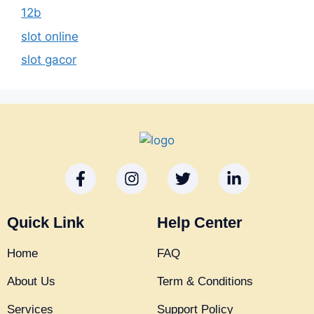
12b
slot online
slot gacor
Quick Link
Help Center
Home
FAQ
About Us
Term & Conditions
Services
Support Policy