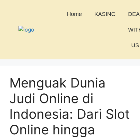
Home
KASINO
DEA
WIT
US
Menguak Dunia
Judi Online di
Indonesia: Dari Slot
Online hingga